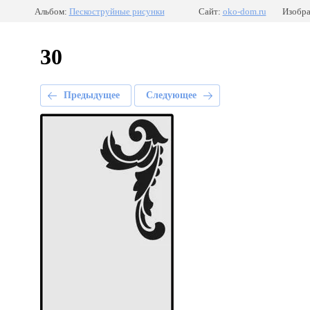
Альбом:
Пескоструйные рисунки
Сайт:
oko-dom.ru
Изобра
30
Предыдущее
Следующее